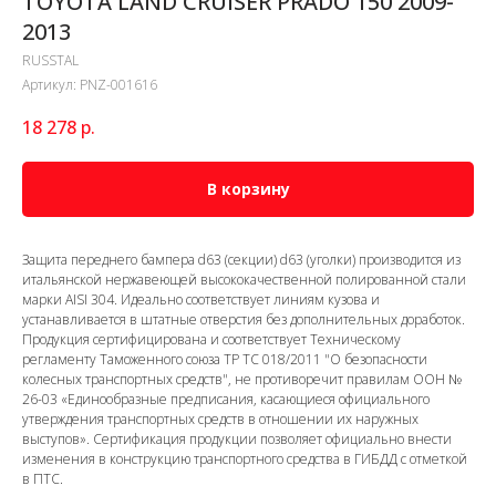
TOYOTA LAND CRUISER PRADO 150 2009-
2013
RUSSTAL
Артикул:
PNZ-001616
18 278
р.
В корзину
Защита переднего бампера d63 (секции) d63 (уголки) производится из
итальянской нержавеющей высококачественной полированной стали
марки AISI 304. Идеально соответствует линиям кузова и
устанавливается в штатные отверстия без дополнительных доработок.
Продукция сертифицирована и соответствует Техническому
регламенту Таможенного союза ТР ТС 018/2011 "О безопасности
колесных транспортных средств", не противоречит правилам ООН №
26-03 «Единообразные предписания, касающиеся официального
утверждения транспортных средств в отношении их наружных
выступов». Сертификация продукции позволяет официально внести
изменения в конструкцию транспортного средства в ГИБДД с отметкой
в ПТС.