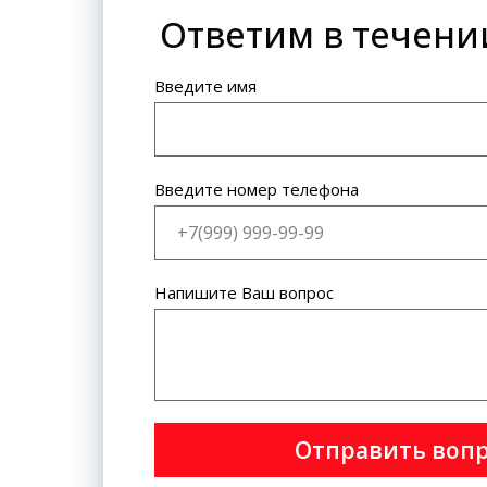
Ответим в течени
Банковская карта: VISA
International, MasterCard World
Wide.
Введите имя
Введите номер телефона
Напишите Ваш вопрос
Отправить воп