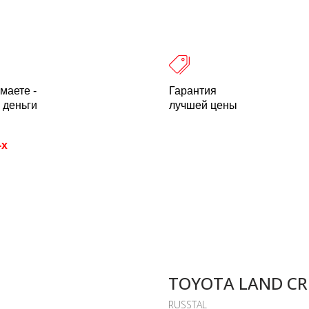
 оплата
Легальность
Отзывы
О компании
пн-пт: 10.00-18.00 Мск
+7 (800) 500-21
маете -
Гарантия
 деньги
лучшей цены
-х
TOYOTA LAND CRU
RUSSTAL