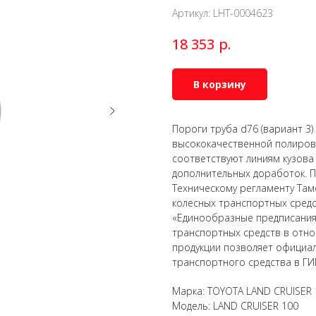
Артикул:
LHT-0004623
р.
18 353
В корзину
Пороги труба d76 (вариант 3
высококачественной полирова
соответствуют линиям кузова
дополнительных доработок. П
Техническому регламенту Там
колесных транспортных сред
«Единообразные предписания
транспортных средств в отно
продукции позволяет официал
транспортного средства в ГИ
Марка: TOYOTA LAND CRUISER 
Модель: LAND CRUISER 100