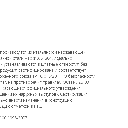
) производятся из итальянской нержавеющей
нной стали марки AISI 304. Идеально
 и устанавливаются в штатные отверстия без
родукция сертифицирована и соответствует
оженного союза ТР ТС 018/2011 "О безопасности
ств", не противоречит правилам ООН № 26-03
, касающиеся официального утверждения
шении их наружных выступов». Сертификация
ьно внести изменения в конструкцию
БДД с отметкой в ПТС.
100 1998-2007