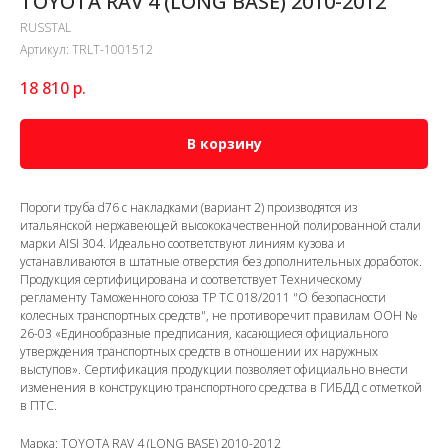
TOYOTA RAV 4 (LONG BASE) 2010-2012
RUSSTAL
Артикул:
TRLT-1001512
18 810
р.
В корзину
Пороги труба d76 с накладками (вариант 2) производятся из
итальянской нержавеющей высококачественной полированной стали
марки AISI 304. Идеально соответствуют линиям кузова и
устанавливаются в штатные отверстия без дополнительных доработок.
Продукция сертифицирована и соответствует Техническому
регламенту Таможенного союза ТР ТС 018/2011 "О безопасности
колесных транспортных средств", не противоречит правилам ООН №
26-03 «Единообразные предписания, касающиеся официального
утверждения транспортных средств в отношении их наружных
выступов». Сертификация продукции позволяет официально внести
изменения в конструкцию транспортного средства в ГИБДД с отметкой
в ПТС.
Марка: TOYOTA RAV 4 (LONG BASE) 2010-2012