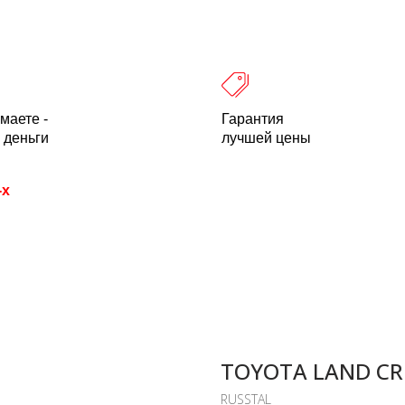
 оплата
Легальность
Отзывы
О компании
пн-пт: 10.00-18.00 Мск
+7 (800) 500-21
маете -
Гарантия
 деньги
лучшей цены
-х
TOYOTA LAND CRU
RUSSTAL