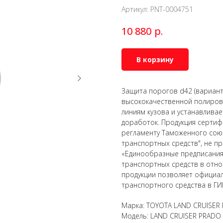
Артикул:
PNT-0004751
р.
10 880
В корзину
Защита порогов d42 (вариант
высококачественной полирова
линиям кузова и устанавлива
доработок. Продукция сертиф
регламенту Таможенного союз
транспортных средств", не 
«Единообразные предписания
транспортных средств в отно
продукции позволяет официал
транспортного средства в ГИ
Марка: TOYOTA LAND CRUISER
Модель: LAND CRUISER PRADO