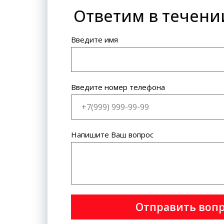
Ответим в течени
Банковская карта: VISA
International, MasterCard World
Wide.
Введите имя
Введите номер телефона
Напишите Ваш вопрос
Отправить воп