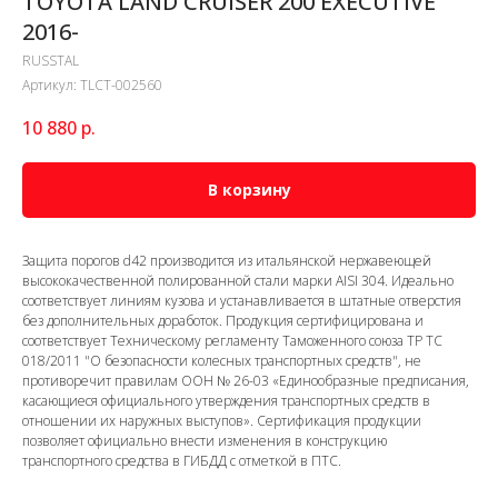
TOYOTA LAND CRUISER 200 EXECUTIVE
2016-
RUSSTAL
Артикул:
TLCT-002560
10 880
р.
В корзину
Защита порогов d42 производится из итальянской нержавеющей
высококачественной полированной стали марки AISI 304. Идеально
соответствует линиям кузова и устанавливается в штатные отверстия
без дополнительных доработок. Продукция сертифицирована и
соответствует Техническому регламенту Таможенного союза ТР ТС
018/2011 "О безопасности колесных транспортных средств", не
противоречит правилам ООН № 26-03 «Единообразные предписания,
касающиеся официального утверждения транспортных средств в
отношении их наружных выступов». Сертификация продукции
позволяет официально внести изменения в конструкцию
транспортного средства в ГИБДД с отметкой в ПТС.