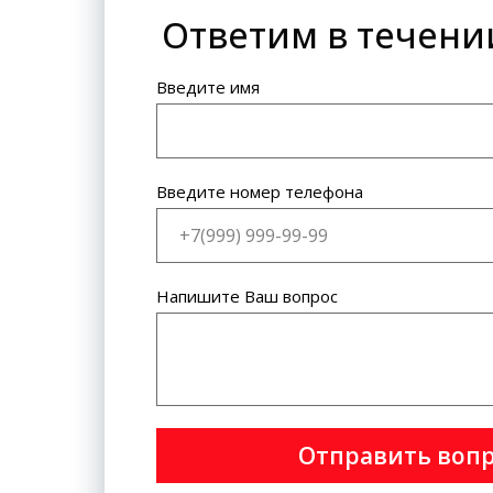
Ответим в течени
Банковская карта: VISA
International, MasterCard World
Wide.
Введите имя
Введите номер телефона
Напишите Ваш вопрос
Отправить воп