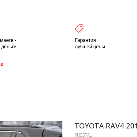
 оплата
Легальность
Отзывы
О компании
пн-пт: 10.00-18.00 Мск
+7 (800) 500-21
маете -
Гарантия
 деньги
лучшей цены
-х
TOYOTA RAV4 20
RUSSTAL