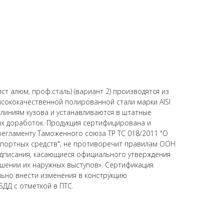
ист алюм, проф.сталь) (вариант 2) производятся из
сококачественной полированной стали марки AISI
 линиям кузова и устанавливаются в штатные
х доработок. Продукция сертифицирована и
регламенту Таможенного союза ТР ТС 018/2011 "О
спортных средств", не противоречит правилам ООН
дписания, касающиеся официального утверждения
шении их наружных выступов». Сертификация
ьно внести изменения в конструкцию
БДД с отметкой в ПТС.