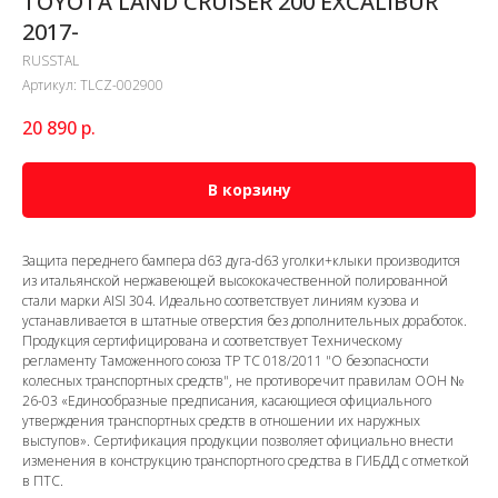
TOYOTA LAND CRUISER 200 EXCALIBUR
2017-
RUSSTAL
Артикул:
TLCZ-002900
20 890
р.
В корзину
Защита переднего бампера d63 дуга-d63 уголки+клыки производится
из итальянской нержавеющей высококачественной полированной
стали марки AISI 304. Идеально соответствует линиям кузова и
устанавливается в штатные отверстия без дополнительных доработок.
Продукция сертифицирована и соответствует Техническому
регламенту Таможенного союза ТР ТС 018/2011 "О безопасности
колесных транспортных средств", не противоречит правилам ООН №
26-03 «Единообразные предписания, касающиеся официального
утверждения транспортных средств в отношении их наружных
выступов». Сертификация продукции позволяет официально внести
изменения в конструкцию транспортного средства в ГИБДД с отметкой
в ПТС.