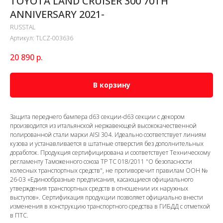
TOYOTA LAND CRUISER 300 70TH
ANNIVERSARY 2021-
RUSSTAL
Артикул:
TLCZ-003636
20 890
р.
В корзину
Защита переднего бампера d63 секции-d63 секции с декором
производится из итальянской нержавеющей высококачественной
полированной стали марки AISI 304. Идеально соответствует линиям
кузова и устанавливается в штатные отверстия без дополнительных
доработок. Продукция сертифицирована и соответствует Техническому
регламенту Таможенного союза ТР ТС 018/2011 "О безопасности
колесных транспортных средств", не противоречит правилам ООН №
26-03 «Единообразные предписания, касающиеся официального
утверждения транспортных средств в отношении их наружных
выступов». Сертификация продукции позволяет официально внести
изменения в конструкцию транспортного средства в ГИБДД с отметкой
в ПТС.