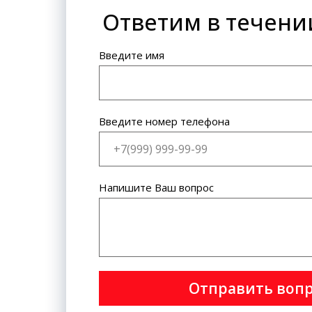
Ответим в течени
Банковская карта: VISA
International, MasterCard World
Wide.
Введите имя
Введите номер телефона
Напишите Ваш вопрос
Отправить воп