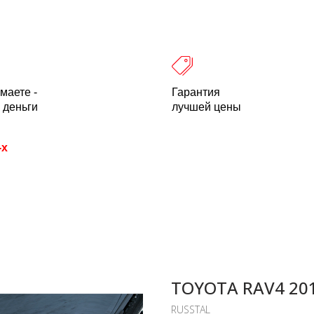
 оплата
Легальность
Отзывы
О компании
пн-пт: 10.00-18.00 Мск
+7 (800) 500-21
маете -
Гарантия
 деньги
лучшей цены
-х
TOYOTA RAV4 20
RUSSTAL