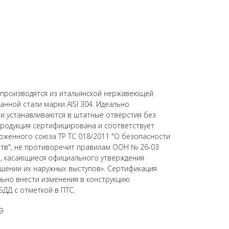
) производятся из итальянской нержавеющей
нной стали марки AISI 304. Идеально
 и устанавливаются в штатные отверстия без
родукция сертифицирована и соответствует
оженного союза ТР ТС 018/2011 "О безопасности
ств", не противоречит правилам ООН № 26-03
, касающиеся официального утверждения
шении их наружных выступов». Сертификация
ьно внести изменения в конструкцию
БДД с отметкой в ПТС.
9