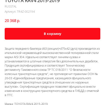
TOYOTA RAV4 2015-2019
RUSSTAL
Артикул:
TR4Z-002194
20 368
р.
В корзину
Защита переднего бампера d63 (секции)+d75х42 (дуга) производится из
итальянской нержавеющей высококачественной полированной стали
марки AISI 304. Идеально соответствует линиям кузова и
устанавливается в штатные отверстия без дополнительных доработок.
Продукция сертифицирована и соответствует Техническому
регламенту Таможенного союза ТР ТС 018/2011 "О безопасности
колесных транспортных средств", не противоречит правилам ООН №
26-03 «Единообразные предписания, касающиеся официального
утверждения транспортных средств в отношении их наружных
выступов». Сертификация продукции позволяет официально внести
изменения в конструкцию транспортного средства в ГИБДД с отметкой
в ПТС.
Марка: TOYOTA RAV4 2015-2019