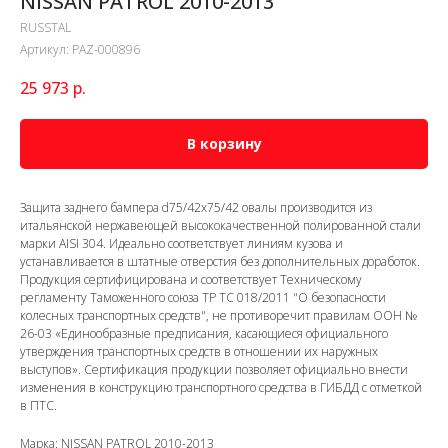
NISSAN PATROL 2010-2013
RUSSTAL
Артикул:
PAZ-000896
25 973
р.
В корзину
Защита заднего бампера d75/42х75/42 овалы производится из
итальянской нержавеющей высококачественной полированной стали
марки AISI 304. Идеально соответствует линиям кузова и
устанавливается в штатные отверстия без дополнительных доработок.
Продукция сертифицирована и соответствует Техническому
регламенту Таможенного союза ТР ТС 018/2011 "О безопасности
колесных транспортных средств", не противоречит правилам ООН №
26-03 «Единообразные предписания, касающиеся официального
утверждения транспортных средств в отношении их наружных
выступов». Сертификация продукции позволяет официально внести
изменения в конструкцию транспортного средства в ГИБДД с отметкой
в ПТС.
Марка: NISSAN PATROL 2010-2013