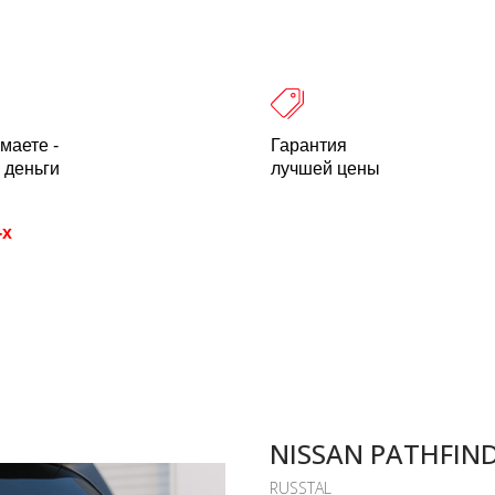
 оплата
Легальность
Отзывы
О компании
пн-пт: 10.00-18.00 Мск
+7 (800) 500-21
маете -
Гарантия
 деньги
лучшей цены
-х
NISSAN PATHFIND
RUSSTAL