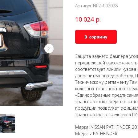
Артикул:
NPZ-002028
р.
10 024
В корзину
Защита заднего бампера уголк
нержавеющей высококачествен
соответствует линиям кузова
дополнительных доработок. П
Техническому регламенту Там
колесных транспортных сред
«Единообразные предписания
транспортных средств в отно
продукции позволяет официал
транспортного средства в ГИ
Марка: NISSAN PATHFINDER 20
Модель: PATHFINDER