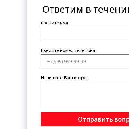
Ответим в течени
Банковская карта: VISA
International, MasterCard World
Wide.
Введите имя
Введите номер телефона
Напишите Ваш вопрос
Отправить воп