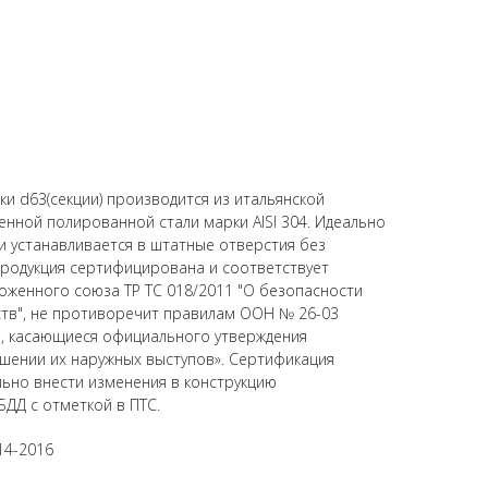
и d63(секции) производится из итальянской
ной полированной стали марки AISI 304. Идеально
 и устанавливается в штатные отверстия без
родукция сертифицирована и соответствует
оженного союза ТР ТС 018/2011 "О безопасности
ств", не противоречит правилам ООН № 26-03
, касающиеся официального утверждения
шении их наружных выступов». Сертификация
ьно внести изменения в конструкцию
БДД с отметкой в ПТС.
14-2016