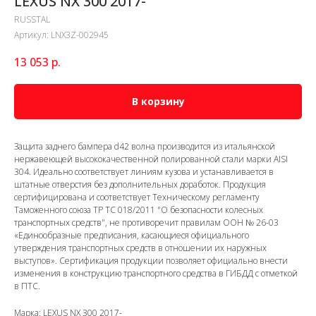
LEXUS NX 300 2017-
RUSSTAL
Артикул:
LNX3Z-002945
13 053
р.
В корзину
Защита заднего бампера d42 волна производится из итальянской
нержавеющей высококачественной полированной стали марки AISI
304. Идеально соответствует линиям кузова и устанавливается в
штатные отверстия без дополнительных доработок. Продукция
сертифицирована и соответствует Техническому регламенту
Таможенного союза ТР ТС 018/2011 "О безопасности колесных
транспортных средств", не противоречит правилам ООН № 26-03
«Единообразные предписания, касающиеся официального
утверждения транспортных средств в отношении их наружных
выступов». Сертификация продукции позволяет официально внести
изменения в конструкцию транспортного средства в ГИБДД с отметкой
в ПТС.
Марка: LEXUS NX 300 2017-