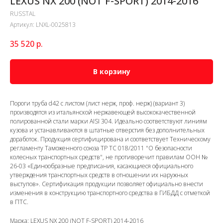
LEXUS NX 200 (NOT F-SPORT) 2014-2016
RUSSTAL
Артикул:
LNXL-0025813
35 520
р.
В корзину
Пороги труба d42 с листом (лист нерж, проф. нерж) (вариант 3)
производятся из итальянской нержавеющей высококачественной
полированной стали марки AISI 304. Идеально соответствуют линиям
кузова и устанавливаются в штатные отверстия без дополнительных
доработок. Продукция сертифицирована и соответствует Техническому
регламенту Таможенного союза ТР ТС 018/2011 "О безопасности
колесных транспортных средств", не противоречит правилам ООН №
26-03 «Единообразные предписания, касающиеся официального
утверждения транспортных средств в отношении их наружных
выступов». Сертификация продукции позволяет официально внести
изменения в конструкцию транспортного средства в ГИБДД с отметкой
в ПТС.
Марка: LEXUS NX 200 (NOT F-SPORT) 2014-2016