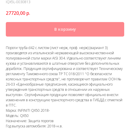
IQX5L-0030813
27720,00
р.
В корзину
Пороги труба d42 с листом (лист нерж, проф. нерж) (вариант 3)
производятся из итальянской нержавеющей высококачественной
полированной стали марки AISI 304. Идеально соответствуют линиям
кузова и устанавливаются в штатные отверстия без дополнительных
доработок. Продукция сертифицирована и соответствует Техническому
регламенту Таможенного союза ТР ТС 018/2011 "О безопасности
колесных транспортных средств", не противоречит правилам ООН №
26-03 «Единообразные предписания, касающиеся официального
утверждения транспортных средств в отношении их наружных
выступов». Сертификация продукции позволяет официально внести
изменения в конструкцию транспортного средства в ГИБДД с отметкой
в ПТС.
Марка: INFINITI QX50 2018-
Модель: QX50
Назначение: Защита порогов
Год выпуска автомобиля: 2018-н.в.