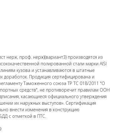
ист нерж, проф. нерж)(вариант3) производятся из
сококачественной полированной стали марки AISI
 линиям кузова и устанавливаются в штатные
х доработок. Продукция сертифицирована и
регламенту Таможенного союза ТР ТС 018/2011 "О
спортных средств", не противоречит правилам ООН
дписания, касающиеся официального утверждения
шении их наружных выступов». Сертификация
ьно внести изменения в конструкцию
БДД с отметкой в ПТС.
9