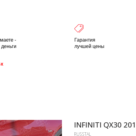
 оплата
Легальность
Отзывы
О компании
пн-пт: 10.00-18.00 Мск
+7 (800) 500-21
маете -
Гарантия
 деньги
лучшей цены
-х
INFINITI QX30 20
RUSSTAL