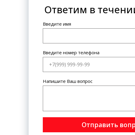
Ответим в течени
Банковская карта: VISA
International, MasterCard World
Wide.
Введите имя
Введите номер телефона
Напишите Ваш вопрос
Отправить воп