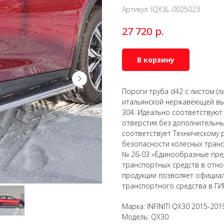
Артикул:
IQX3L-0025023
р.
27 720
В корзину
Пороги труба d42 с листом (л
итальянской нержавеющей вы
304. Идеально соответствуют
отверстия без дополнительны
соответствует Техническому 
безопасности колесных тран
№ 26-03 «Единообразные пре
транспортных средств в отно
продукции позволяет официал
транспортного средства в ГИ
Марка: INFINITI QX30 2015-201
Модель: QX30