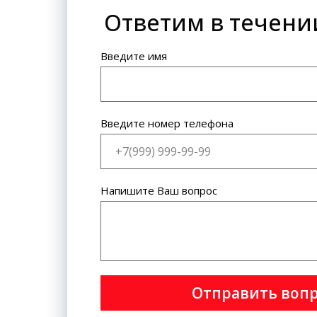
Ответим в течени
Банковская карта: VISA
International, MasterCard World
Wide.
Введите имя
Введите номер телефона
Напишите Ваш вопрос
Отправить воп