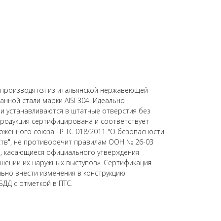
) производятся из итальянской нержавеющей
нной стали марки AISI 304. Идеально
 и устанавливаются в штатные отверстия без
родукция сертифицирована и соответствует
оженного союза ТР ТС 018/2011 "О безопасности
ств", не противоречит правилам ООН № 26-03
, касающиеся официального утверждения
шении их наружных выступов». Сертификация
ьно внести изменения в конструкцию
БДД с отметкой в ПТС.