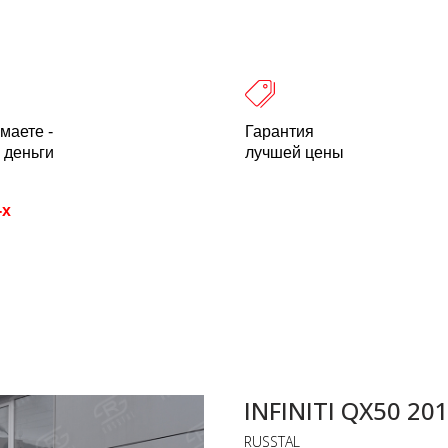
 оплата
Легальность
Отзывы
О компании
пн-пт: 10.00-18.00 Мск
+7 (800) 500-21
маете -
Гарантия
 деньги
лучшей цены
-х
INFINITI QX50 201
RUSSTAL