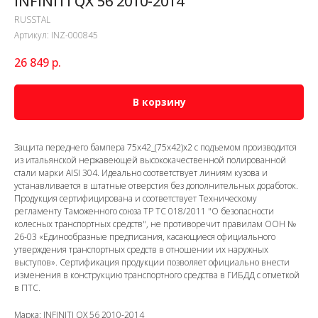
INFINITI QX 56 2010-2014
RUSSTAL
Артикул:
INZ-000845
26 849
р.
В корзину
Защита переднего бампера 75х42_(75х42)х2 с подъемом производится
из итальянской нержавеющей высококачественной полированной
стали марки AISI 304. Идеально соответствует линиям кузова и
устанавливается в штатные отверстия без дополнительных доработок.
Продукция сертифицирована и соответствует Техническому
регламенту Таможенного союза ТР ТС 018/2011 "О безопасности
колесных транспортных средств", не противоречит правилам ООН №
26-03 «Единообразные предписания, касающиеся официального
утверждения транспортных средств в отношении их наружных
выступов». Сертификация продукции позволяет официально внести
изменения в конструкцию транспортного средства в ГИБДД с отметкой
в ПТС.
Марка: INFINITI QX 56 2010-2014