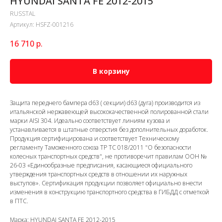
HYUNDAI SANTA FE 2012-2015
RUSSTAL
Артикул:
HSFZ-001216
16 710
р.
В корзину
Защита переднего бампера d63 ( секции) d63 (дуга) производится из
итальянской нержавеющей высококачественной полированной стали
марки AISI 304. Идеально соответствует линиям кузова и
устанавливается в штатные отверстия без дополнительных доработок.
Продукция сертифицирована и соответствует Техническому
регламенту Таможенного союза ТР ТС 018/2011 "О безопасности
колесных транспортных средств", не противоречит правилам ООН №
26-03 «Единообразные предписания, касающиеся официального
утверждения транспортных средств в отношении их наружных
выступов». Сертификация продукции позволяет официально внести
изменения в конструкцию транспортного средства в ГИБДД с отметкой
в ПТС.
Марка: HYUNDAI SANTA FE 2012-2015