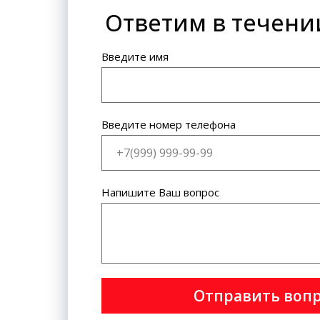
Ответим в течени
Банковская карта: VISA
International, MasterCard World
Wide.
Введите имя
Введите номер телефона
Напишите Ваш вопрос
Отправить воп