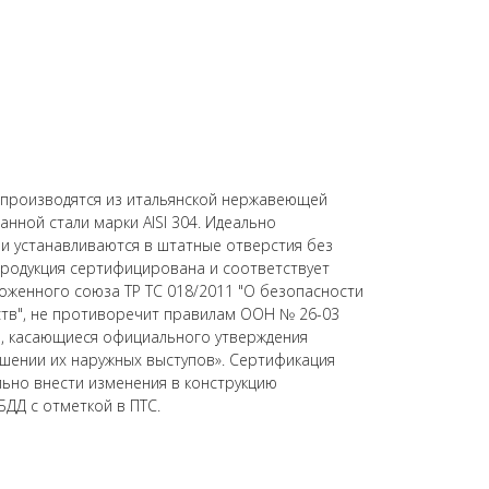
) производятся из итальянской нержавеющей
нной стали марки AISI 304. Идеально
 и устанавливаются в штатные отверстия без
родукция сертифицирована и соответствует
оженного союза ТР ТС 018/2011 "О безопасности
ств", не противоречит правилам ООН № 26-03
, касающиеся официального утверждения
шении их наружных выступов». Сертификация
ьно внести изменения в конструкцию
БДД с отметкой в ПТС.