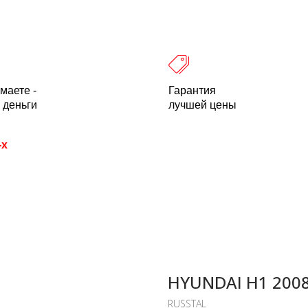
 оплата
Легальность
Отзывы
О компании
пн-пт: 10.00-18.00 Мск
+7 (800) 500-21
маете -
Гарантия
 деньги
лучшей цены
-х
HYUNDAI H1 2008
RUSSTAL