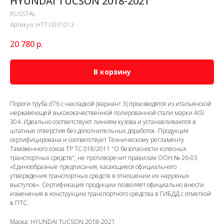
HYUNDAI TUCSON 2018-2021
RUSSTAL
Артикул:
HTT-0031013
20 780
р.
В корзину
Пороги труба d76 с накладкой (вариант 3) производятся из итальянской
нержавеющей высококачественной полированной стали марки AISI
304. Идеально соответствуют линиям кузова и устанавливаются в
штатные отверстия без дополнительных доработок. Продукция
сертифицирована и соответствует Техническому регламенту
Таможенного союза ТР ТС 018/2011 "О безопасности колесных
транспортных средств", не противоречит правилам ООН № 26-03
«Единообразные предписания, касающиеся официального
утверждения транспортных средств в отношении их наружных
выступов». Сертификация продукции позволяет официально внести
изменения в конструкцию транспортного средства в ГИБДД с отметкой
в ПТС.
Марка: HYUNDAI TUCSON 2018-2021