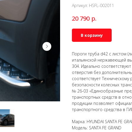
Артикул:
HSFL-002011
р.
20 790
В корзину
Пороги труба d42 с листом (л
итальянской нержавеющей вы
304. Идеально соответствуют
отверстия без дополнительны
соответствует Техническому 
безопасности колесных тран
№ 26-03 «Единообразные пре
транспортных средств в отно
продукции позволяет официал
транспортного средства в ГИ
Марка: HYUNDAI SANTA FE GR
Модель: SANTA FE GRAND