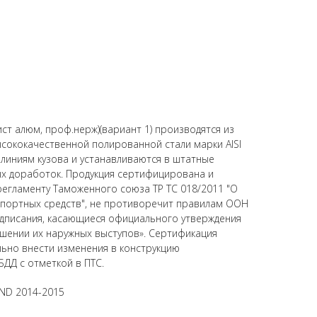
ист алюм, проф.нерж)(вариант 1) производятся из
сококачественной полированной стали марки AISI
 линиям кузова и устанавливаются в штатные
х доработок. Продукция сертифицирована и
регламенту Таможенного союза ТР ТС 018/2011 "О
спортных средств", не противоречит правилам ООН
дписания, касающиеся официального утверждения
шении их наружных выступов». Сертификация
ьно внести изменения в конструкцию
БДД с отметкой в ПТС.
AND 2014-2015