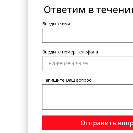
Ответим в течени
Банковская карта: VISA
International, MasterCard World
Wide.
Введите имя
Введите номер телефона
Напишите Ваш вопрос
Отправить воп