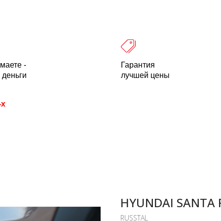
 оплата
Легальность
Отзывы
О компании
пн-пт: 10.00-18.00 Мск
+7 (800) 500-21
маете -
Гарантия
 деньги
лучшей цены
-х
HYUNDAI SANTA 
RUSSTAL