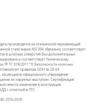
 дуга производится из итальянской нержавеющей
нной стали марки AISI 304. Идеально соответствует
ется в штатные отверстия без дополнительных
ицирована и соответствует Техническому
а ТР ТС 018/2011 "О безопасности колесных
противоречит правилам ООН № 26-03
, касающиеся официального утверждения
шении их наружных выступов». Сертификация
ьно внести изменения в конструкцию
БДД с отметкой в ПТС.
AND 2016-2018