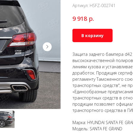
Артикул:
HSFZ-002741
р.
9 918
В корзину
Защита заднего бампера d42
высококачественной полирова
линиям кузова и устанавлива
доработок. Продукция сертиф
регламенту Таможенного союз
транспортных средств", не 
«Единообразные предписания
транспортных средств в отно
продукции позволяет официал
транспортного средства в ГИ
Марка: HYUNDAI SANTA FE GR
Модель: SANTA FE GRAND