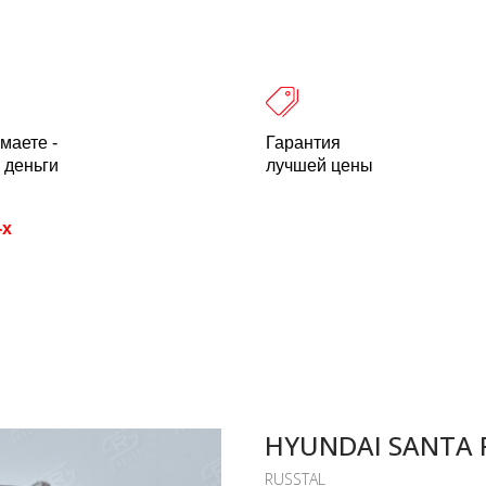
 оплата
Легальность
Отзывы
О компании
пн-пт: 10.00-18.00 Мск
+7 (800) 500-21
маете -
Гарантия
 деньги
лучшей цены
-х
HYUNDAI SANTA 
RUSSTAL