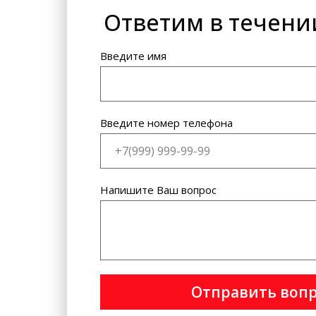
Ответим в течени
Банковская карта: VISA
International, MasterCard World
Wide.
Введите имя
Введите номер телефона
Напишите Ваш вопрос
Отправить воп