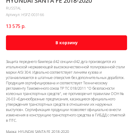
HYUNDAI SANTA FE 2018-2020
RUSSTAL
Артикул:
HSFZ-003166
13 575
р.
В корзину
Защита переднего бампера d42 секции-d42 дуга производится из
итальянской нержавеющей высококачественной полированной стали
марки AISI 304. Идеально соответствует линиям кузова и
устанавливается в штатные отверстия без дополнительных доработок.
Продукция сертифицирована и соответствует Техническому
регламенту Таможенного союза ТР ТС 018/2011 "О безопасности
колесных транспортных средств", не противоречит правилам ООН №
26-03 «Единообразные предписания, касающиеся официального
утверждения транспортных средств в отношении их наружных
выступов». Сертификация продукции позволяет официально внести
изменения в конструкцию транспортного средства в ГИБДД с отметкой
в ПТС.
Марка: HYUNDAI SANTA FE 2018-2020