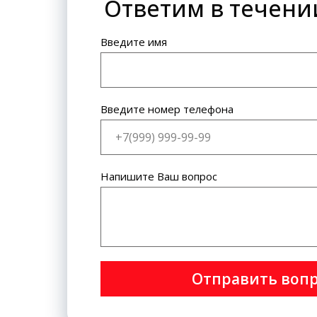
Ответим в течени
Банковская карта: VISA
International, MasterCard World
Wide.
Введите имя
Введите номер телефона
Напишите Ваш вопрос
Отправить воп