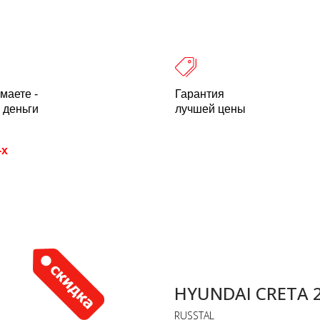
 оплата
Легальность
Отзывы
О компании
пн-пт: 10.00-18.00 Мск
+7 (800) 500-21
маете -
Гарантия
 деньги
лучшей цены
-х
HYUNDAI CRETA 
RUSSTAL