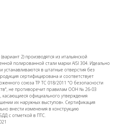
 (вариант 2) производятся из итальянской
ной полированной стали марки AISI 304. Идеально
 и устанавливаются в штатные отверстия без
родукция сертифицирована и соответствует
оженного союза ТР ТС 018/2011 "О безопасности
ств", не противоречит правилам ООН № 26-03
, касающиеся официального утверждения
шении их наружных выступов». Сертификация
ьно внести изменения в конструкцию
БДД с отметкой в ПТС.
021