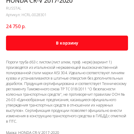
HONDA CR-V 2017-2020
RUSSTAL
Артикул:
HCRL-0028301
24 750
р.
В корзину
Пороги труба d63 с листом (лист алюм, проф. нерж) (вариант 1)
производятся из итальянской нержавеющей высококачественной
полированной стали марки AISI 304. Идеально соответствуют линиям
кузова и устанавливаются в штатные отверстия без дополнительных
доработок. Продукция сертифицирована и соответствует Техническому
регламенту Таможенного союза ТР ТС 018/2011 "О безопасности
колесных транспортных средств", не противоречит правилам ООН №
26-03 «Единообразные предписания, касающиеся официального
утверждения транспортных средств в отношении их наружных
выступов». Сертификация продукции позволяет официально внести
изменения в конструкцию транспортного средства в ГИБДД с отметкой
в ПТС.
Марка: HONDA CR-V 2017-2020