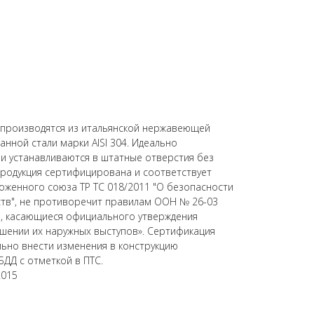
) производятся из итальянской нержавеющей
нной стали марки AISI 304. Идеально
 и устанавливаются в штатные отверстия без
родукция сертифицирована и соответствует
оженного союза ТР ТС 018/2011 "О безопасности
ств", не противоречит правилам ООН № 26-03
, касающиеся официального утверждения
шении их наружных выступов». Сертификация
ьно внести изменения в конструкцию
БДД с отметкой в ПТС.
2015