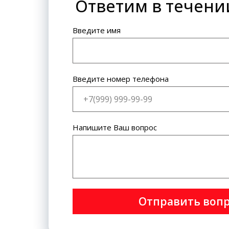
Ответим в течени
Банковская карта: VISA
International, MasterCard World
Wide.
Введите имя
Введите номер телефона
Напишите Ваш вопрос
Отправить воп