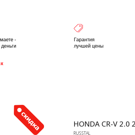
 оплата
Легальность
Отзывы
О компании
пн-пт: 10.00-18.00 Мск
+7 (800) 500-21
маете -
Гарантия
 деньги
лучшей цены
-х
HONDA CR-V 2.0 
RUSSTAL