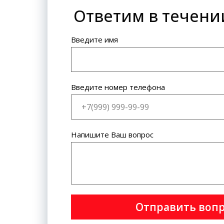
Ответим в течени
Банковская карта: VISA
International, MasterCard World
Wide.
Введите имя
Введите номер телефона
Напишите Ваш вопрос
Отправить воп