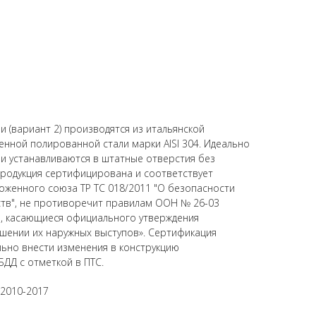
и (вариант 2) производятся из итальянской
ной полированной стали марки AISI 304. Идеально
 и устанавливаются в штатные отверстия без
родукция сертифицирована и соответствует
оженного союза ТР ТС 018/2011 "О безопасности
ств", не противоречит правилам ООН № 26-03
, касающиеся официального утверждения
шении их наружных выступов». Сертификация
ьно внести изменения в конструкцию
БДД с отметкой в ПТС.
 2010-2017