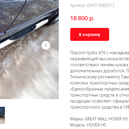
Артикул:
GH5T-0003512
р.
18 800
В корзину
Пороги труба d76 с накладкам
нержавеющей высококачествен
соответствуют линиям кузова
дополнительных доработок. П
Техническому регламенту Там
колесных транспортных сред
«Единообразные предписания
транспортных средств в отно
продукции позволяет официал
транспортного средства в ГИ
Марка: GREAT WALL HOVER H5
Модель: HOVER H5