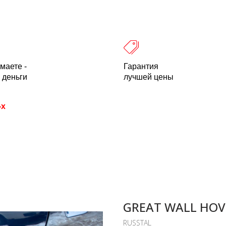
 оплата
Легальность
Отзывы
О компании
пн-пт: 10.00-18.00 Мск
+7 (800) 500-21
маете -
Гарантия
 деньги
лучшей цены
-х
GREAT WALL HOV
RUSSTAL