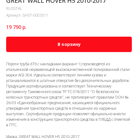
GREAT WALL HOVER H5 2010-2017
RUSSTAL
Артикул:
GH5T-0003511
19 790
р.
В корзину
Пороги труба d76 с накладками (вариант 1) производятся из
итальянской нержавеющей высококачественной полированной стали
марки AISI 304. Идеально соответствуют линиям кузова и
устанавливаются в штатные отверстия без дополнительных доработок.
Продукция сертифицирована и соответствует Техническому
регламенту Таможенного союза ТР ТС 018/2011 "О безопасности
колесных транспортных средств", не противоречит правилам ООН №
26-03 «Единообразные предписания, касающиеся официального
утверждения транспортных средств в отношении их наружных
выступов». Сертификация продукции позволяет официально внести
изменения в конструкцию транспортного средства в ГИБДД с отметкой
в ПТС.
Марка: GREAT WALL HOVER H5 2010-2017