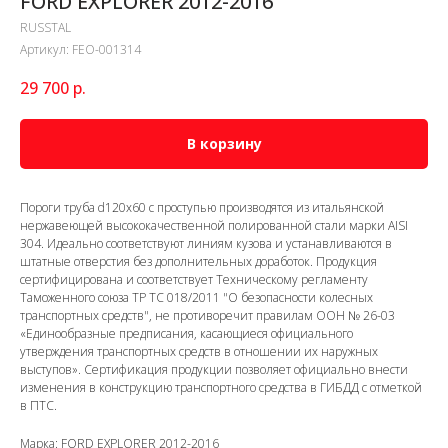
FORD EXPLORER 2012-2016
RUSSTAL
Артикул:
FEO-001314
29 700
р.
В корзину
Пороги труба d120x60 с проступью производятся из итальянской
нержавеющей высококачественной полированной стали марки AISI
304. Идеально соответствуют линиям кузова и устанавливаются в
штатные отверстия без дополнительных доработок. Продукция
сертифицирована и соответствует Техническому регламенту
Таможенного союза ТР ТС 018/2011 "О безопасности колесных
транспортных средств", не противоречит правилам ООН № 26-03
«Единообразные предписания, касающиеся официального
утверждения транспортных средств в отношении их наружных
выступов». Сертификация продукции позволяет официально внести
изменения в конструкцию транспортного средства в ГИБДД с отметкой
в ПТС.
Марка: FORD EXPLORER 2012-2016