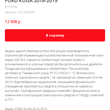
FORD KUGA 2016-2019
RUSSTAL
Артикул:
FGZ-002606
12 008
р.
В корзину
Защита заднего бампера уголки d63 секции производится из
итальянской нержавеющей высококачественной полированной стали
марки AISI 304. Идеально соответствует линиям кузова и
устанавливается в штатные отверстия без дополнительных доработок.
Продукция сертифицирована и соответствует Техническому
регламенту Таможенного союза ТР ТС 018/2011 "О безопасности
колесных транспортных средств", не противоречит правилам ООН №
26-03 «Единообразные предписания, касающиеся официального
утверждения транспортных средств в отношении их наружных
выступов». Сертификация продукции позволяет официально внести
изменения в конструкцию транспортного средства в ГИБДД с отметкой
в ПТС.
Марка: FORD KUGA 2016-2019