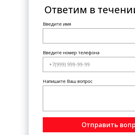
Ответим в течени
Банковская карта: VISA
International, MasterCard World
Wide.
Введите имя
Введите номер телефона
Напишите Ваш вопрос
Отправить воп