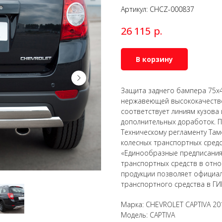
Артикул:
CHCZ-000837
р.
26 115
В корзину
Защита заднего бампера 75х4
нержавеющей высококачествен
соответствует линиям кузова
дополнительных доработок. П
Техническому регламенту Там
колесных транспортных сред
«Единообразные предписания
транспортных средств в отно
продукции позволяет официал
транспортного средства в ГИ
Марка: CHEVROLET CAPTIVA 20
Модель: CAPTIVA