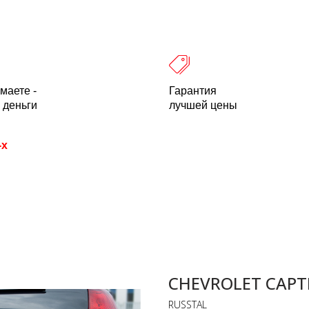
 оплата
Легальность
Отзывы
О компании
пн-пт: 10.00-18.00 Мск
+7 (800) 500-21
маете -
Гарантия
 деньги
лучшей цены
-х
CHEVROLET CAPTI
RUSSTAL