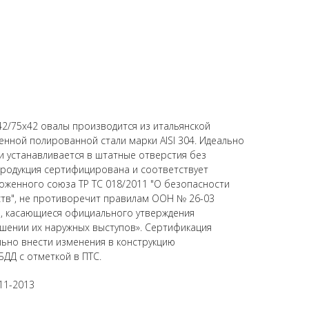
2/75х42 овалы производится из итальянской
ной полированной стали марки AISI 304. Идеально
 и устанавливается в штатные отверстия без
родукция сертифицирована и соответствует
оженного союза ТР ТС 018/2011 "О безопасности
ств", не противоречит правилам ООН № 26-03
, касающиеся официального утверждения
шении их наружных выступов». Сертификация
ьно внести изменения в конструкцию
БДД с отметкой в ПТС.
11-2013