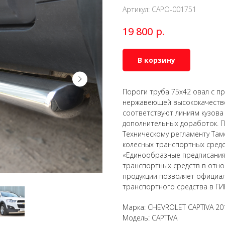
Артикул:
CAPO-001751
р.
19 800
В корзину
Пороги труба 75х42 овал с п
нержавеющей высококачествен
соответствуют линиям кузова
дополнительных доработок. П
Техническому регламенту Там
колесных транспортных сред
«Единообразные предписания
транспортных средств в отно
продукции позволяет официал
транспортного средства в ГИ
Марка: CHEVROLET CAPTIVA 20
Модель: CAPTIVA