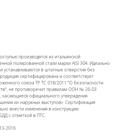
роступью производятся из итальянской
ной полированной стали марки AISI 304. Идеально
 и устанавливаются в штатные отверстия без
родукция сертифицирована и соответствует
оженного союза ТР ТС 018/2011 "О безопасности
ств", не противоречит правилам ООН № 26-03
, касающиеся официального утверждения
шении их наружных выступов». Сертификация
ьно внести изменения в конструкцию
БДД с отметкой в ПТС.
13-2016