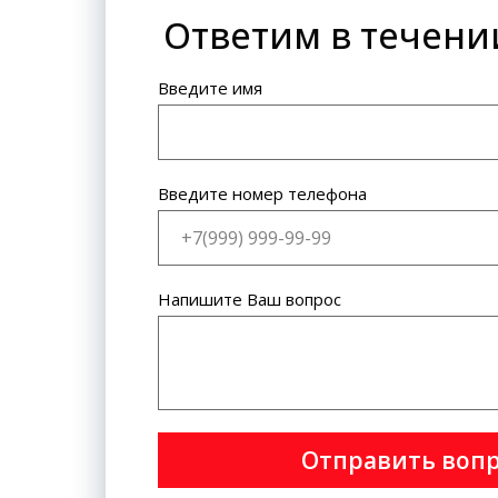
Ответим в течени
Банковская карта: VISA
International, MasterCard World
Wide.
Введите имя
Введите номер телефона
Напишите Ваш вопрос
Отправить воп