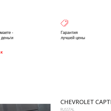
 оплата
Легальность
Отзывы
О компании
пн-пт: 10.00-18.00 Мск
+7 (800) 500-21
маете -
Гарантия
 деньги
лучшей цены
-х
CHEVROLET CAPTI
RUSSTAL