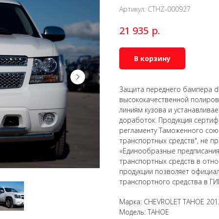
Артикул:
CTHZ-000927
р.
21 935
В корзину
Защита переднего бампера d
высококачественной полирова
линиям кузова и устанавлива
доработок. Продукция сертиф
регламенту Таможенного союз
транспортных средств", не 
«Единообразные предписания
транспортных средств в отно
продукции позволяет официал
транспортного средства в ГИ
Марка: CHEVROLET TAHOE 201
Модель: TAHOE