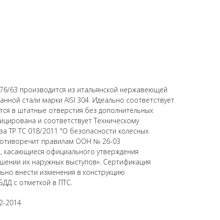
76/63 производится из итальянской нержавеющей
нной стали марки AISI 304. Идеально соответствует
ется в штатные отверстия без дополнительных
ицирована и соответствует Техническому
а ТР ТС 018/2011 "О безопасности колесных
противоречит правилам ООН № 26-03
, касающиеся официального утверждения
шении их наружных выступов». Сертификация
ьно внести изменения в конструкцию
БДД с отметкой в ПТС.
2-2014