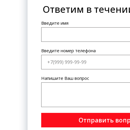
Ответим в течени
Банковская карта: VISA
International, MasterCard World
Wide.
Введите имя
Введите номер телефона
Напишите Ваш вопрос
Отправить воп