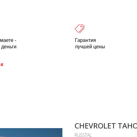
 оплата
Легальность
Отзывы
О компании
пн-пт: 10.00-18.00 Мск
+7 (800) 500-21
маете -
Гарантия
 деньги
лучшей цены
-х
CHEVROLET TAHO
RUSSTAL