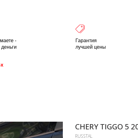
 оплата
Легальность
Отзывы
О компании
пн-пт: 10.00-18.00 Мск
+7 (800) 500-21
маете -
Гарантия
 деньги
лучшей цены
-х
CHERY TIGGO 5 2
RUSSTAL