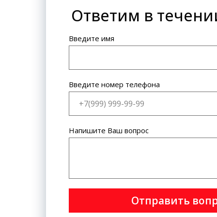
Ответим в течени
Банковская карта: VISA
International, MasterCard World
Wide.
Введите имя
Введите номер телефона
Напишите Ваш вопрос
Отправить воп