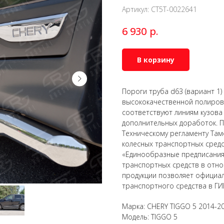
Артикул:
CT5T-0022641
р.
6 930
В корзину
Пороги труба d63 (вариант 1
высококачественной полирова
соответствуют линиям кузова
дополнительных доработок. П
Техническому регламенту Там
колесных транспортных сред
«Единообразные предписания
транспортных средств в отно
продукции позволяет официал
транспортного средства в ГИ
Марка: CHERY TIGGO 5 2014-2
Модель: TIGGO 5