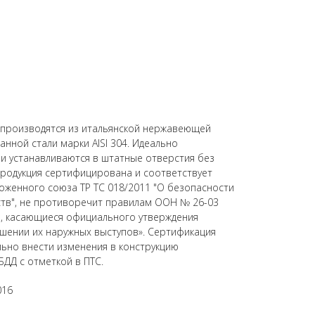
) производятся из итальянской нержавеющей
нной стали марки AISI 304. Идеально
 и устанавливаются в штатные отверстия без
родукция сертифицирована и соответствует
оженного союза ТР ТС 018/2011 "О безопасности
ств", не противоречит правилам ООН № 26-03
, касающиеся официального утверждения
шении их наружных выступов». Сертификация
ьно внести изменения в конструкцию
БДД с отметкой в ПТС.
016